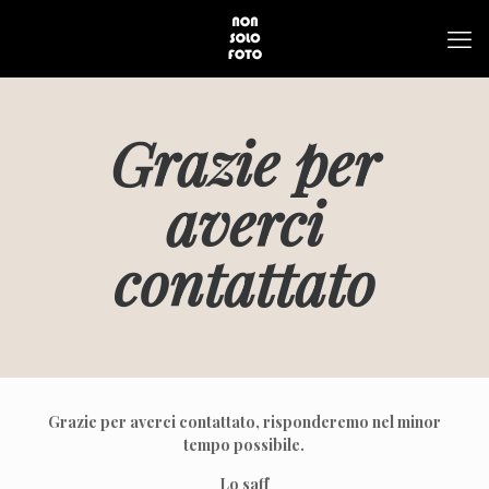
Grazie per
averci
contattato
Grazie per averci contattato, risponderemo nel minor
tempo possibile.
Lo saff